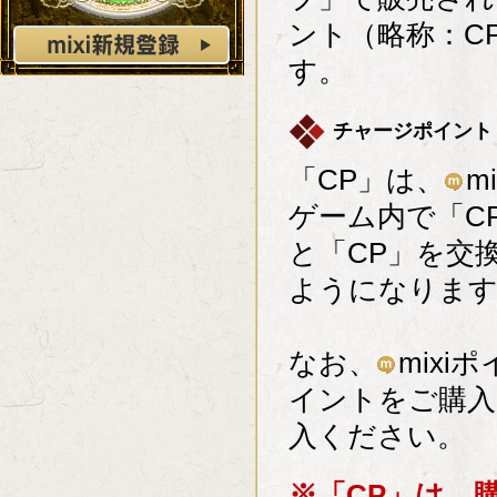
ント（略称：C
す。
チャージポイント
「CP」は、
m
ゲーム内で「C
と「CP」を交
ようになりま
なお、
mix
イントをご購入
入ください。
※「CP」は、